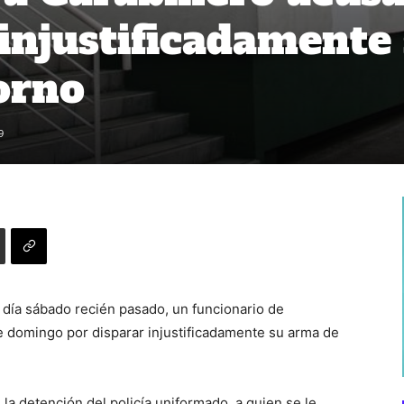
 injustificadamente
orno
9
 día sábado recién pasado, un funcionario de
 domingo por disparar injustificadamente su arma de
 la detención del policía uniformado, a quien se le