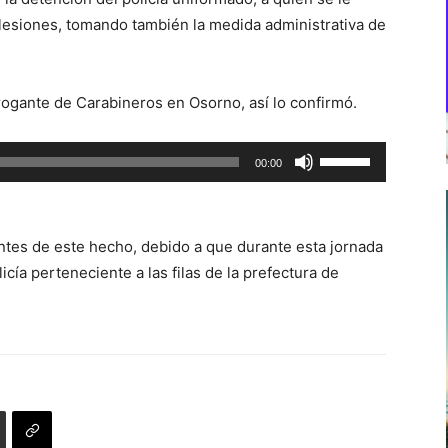
lesiones, tomando también la medida administrativa de
ogante de Carabineros en Osorno, así lo confirmó.
Utiliza
00:00
las
teclas
de
tes de este hecho, debido a que durante esta jornada
flecha
icía perteneciente a las filas de la prefectura de
arriba/abajo
para
aumentar
o
disminuir
el
volumen.