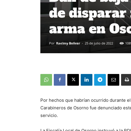
de disparar
arma en Os
Por
Raelmy Bolivar
-
25 de julio de 2022
108
Por hechos que habrían ocurrido durante el
Carabineros de Osorno fue denunciado este
servicio.
La Fiscalía Local de Osorno instruyó a la PDI