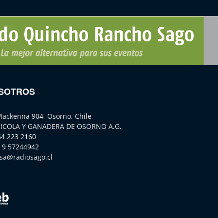
SOTROS
Mackenna 904, Osorno, Chile
ICOLA Y GANADERA DE OSORNO A.G.
64 223 2160
 9 57244942
sa@radiosago.cl