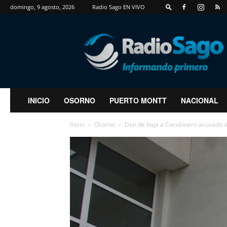
domingo, 9 agosto, 2026
Radio Sago EN VIVO
RadioSago
INICIO
OSORNO
PUERTO MONTT
NACIONAL
Inicio
Osorno
Dan de baja a Carabinero acusado de