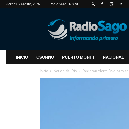
viernes, 7 agosto, 2026
Radio Sago EN VIVO
RadioSago
INICIO
OSORNO
PUERTO MONTT
NACIONAL
Inicio
Noticia del Día
Declaran Alerta Roja para c