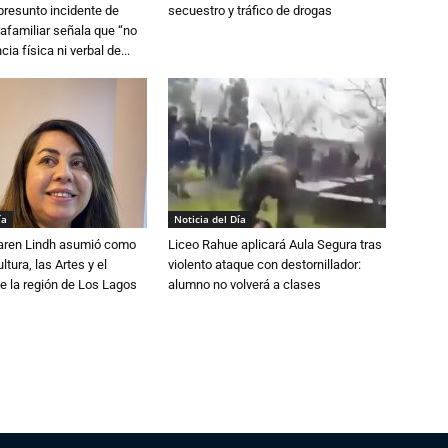
 presunto incidente de
secuestro y tráfico de drogas
trafamiliar señala que “no
cia física ni verbal de...
ía
Noticia del Día
Karen Lindh asumió como
Liceo Rahue aplicará Aula Segura tras
tura, las Artes y el
violento ataque con destornillador:
e la región de Los Lagos
alumno no volverá a clases