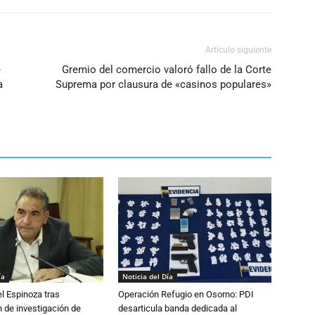
Artículo siguiente
e
Gremio del comercio valoró fallo de la Corte
a
Suprema por clausura de «casinos populares»
ía
Noticia del Día
l Espinoza tras
Operación Refugio en Osorno: PDI
 de investigación de
desarticula banda dedicada al