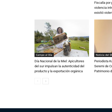
Fiscalía por
violencia in
existió violen
Campo al Día
Noticia del D
Día Nacional de la Miel: Apicultores
Periodista 
del sur impulsan la autenticidad del
Seremi de Cul
producto y la exportación orgánica
Patrimonio d