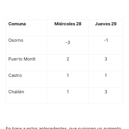
Comuna
Miércoles 28
Jueves 29
Osorno
-1
-3
Puerto Montt
2
3
Castro
1
1
Chaitén
1
3
En base a estos antecedentes, que suponen un aumento