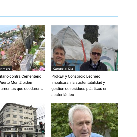
Primero
Campo al Día
tario contra Cementerio
ProREP y Consorcio Lechero
Puerto Montt: piden
impulsarán la sustentabilidad y
osamentas que quedaron al
gestión de residuos plásticos en
sector lácteo