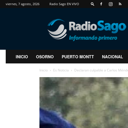
viernes, 7 agosto, 2026
Radio Sago EN VIVO
RadioSago
INICIO
OSORNO
PUERTO MONTT
NACIONAL
Inicio
Es Noticia
Declaran culpable a Carlos Ménde