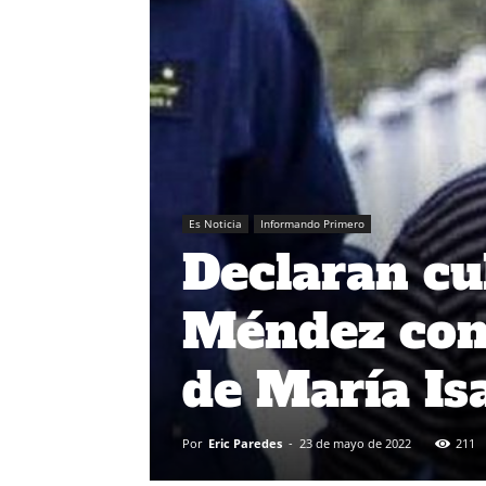
Es Noticia
Informando Primero
Declaran cu
Méndez com
de María Is
Por
Eric Paredes
-
23 de mayo de 2022
211