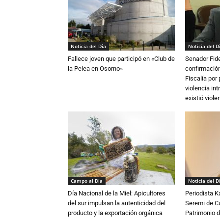
Noticia del Día
Noticia del D
Fallece joven que participó en «Club de
Senador Fide
la Pelea en Osorno»
confirmación
Fiscalía por
violencia in
existió violen
Campo al Día
Noticia del D
Día Nacional de la Miel: Apicultores
Periodista 
del sur impulsan la autenticidad del
Seremi de Cul
producto y la exportación orgánica
Patrimonio d