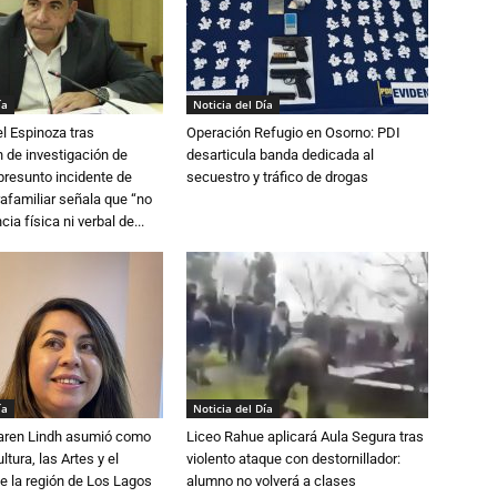
ía
Noticia del Día
l Espinoza tras
Operación Refugio en Osorno: PDI
 de investigación de
desarticula banda dedicada al
 presunto incidente de
secuestro y tráfico de drogas
trafamiliar señala que “no
cia física ni verbal de...
ía
Noticia del Día
Karen Lindh asumió como
Liceo Rahue aplicará Aula Segura tras
tura, las Artes y el
violento ataque con destornillador:
e la región de Los Lagos
alumno no volverá a clases