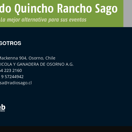
SOTROS
Mackenna 904, Osorno, Chile
ICOLA Y GANADERA DE OSORNO A.G.
64 223 2160
 9 57244942
sa@radiosago.cl