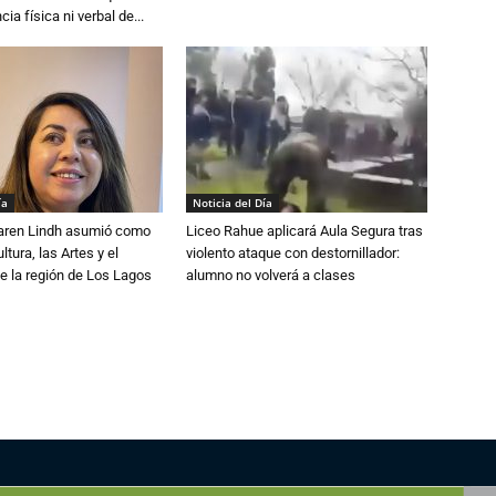
cia física ni verbal de...
ía
Noticia del Día
Karen Lindh asumió como
Liceo Rahue aplicará Aula Segura tras
tura, las Artes y el
violento ataque con destornillador:
e la región de Los Lagos
alumno no volverá a clases