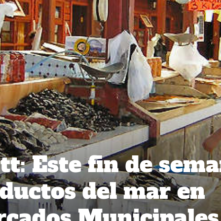
t: Este fin de sem
oductos del mar en
rcados Municipales