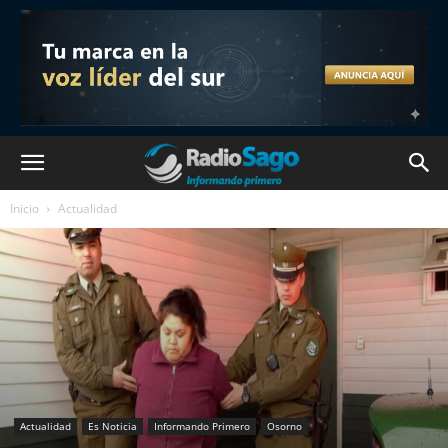
Inicio
Actualidad
Actualidad
Es Noticia
Informando Primero
Osorno