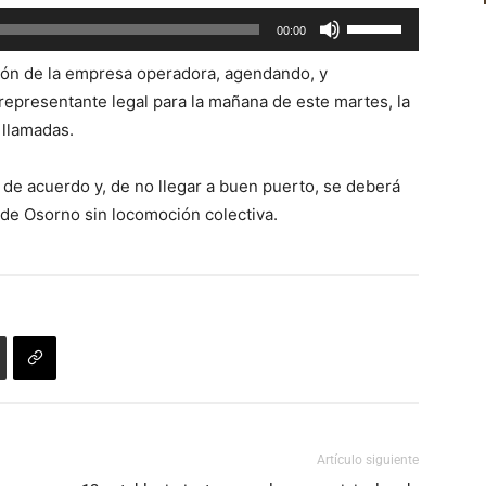
flecha
Utiliza
00:00
arriba/abajo
las
para
ión de la empresa operadora, agendando, y
teclas
aumentar
representante legal para la mañana de este martes, la
de
o
 llamadas.
flecha
disminuir
arriba/abajo
el
 de acuerdo y, de no llegar a buen puerto, se deberá
para
volumen.
or de Osorno sin locomoción colectiva.
aumentar
o
disminuir
el
volumen.
Artículo siguiente