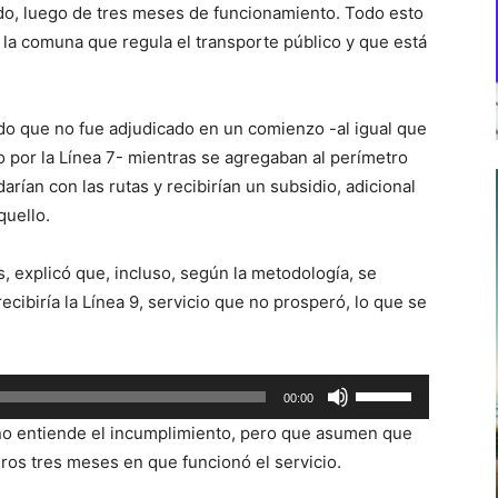
ido, luego de tres meses de funcionamiento. Todo esto
la comuna que regula el transporte público y que está
ido que no fue adjudicado en un comienzo -al igual que
o por la Línea 7- mientras se agregaban al perímetro
arían con las rutas y recibirían un subsidio, adicional
quello.
, explicó que, incluso, según la metodología, se
cibiría la Línea 9, servicio que no prosperó, lo que se
Utiliza
00:00
las
e no entiende el incumplimiento, pero que asumen que
teclas
ros tres meses en que funcionó el servicio.
de