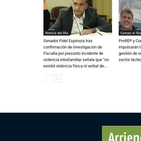
Noticia del Día
Campo al Día
Senador Fidel Espinoza tras
ProREP y Co
confirmación de investigación de
impulsarán l
Fiscalía por presunto incidente de
gestión de r
violencia intrafamiliar señala que “no
sector lácte
existió violencia física ni verbal de...