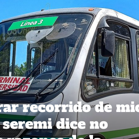
rar recorrido de mi
 seremi dice no