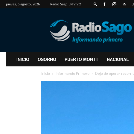
jueves, 6 agosto, 2026
Radio Sago EN VIVO
RadioSago
INICIO
OSORNO
PUERTO MONTT
NACIONAL
Inicio
Informando Primero
Dejó de operar recorrid