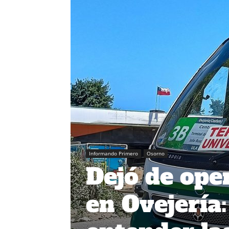
Informando Primero
Osorno
Dejó de ope
en Ovejería: