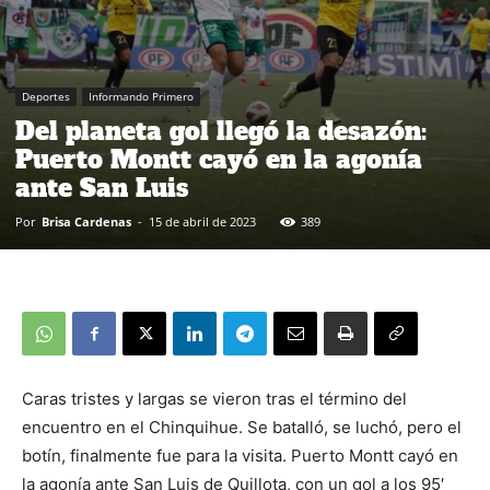
Deportes
Informando Primero
Del planeta gol llegó la desazón:
Puerto Montt cayó en la agonía
ante San Luis
Por
Brisa Cardenas
-
15 de abril de 2023
389
Caras tristes y largas se vieron tras el término del
encuentro en el Chinquihue. Se batalló, se luchó, pero el
botín, finalmente fue para la visita. Puerto Montt cayó en
la agonía ante San Luis de Quillota, con un gol a los 95′