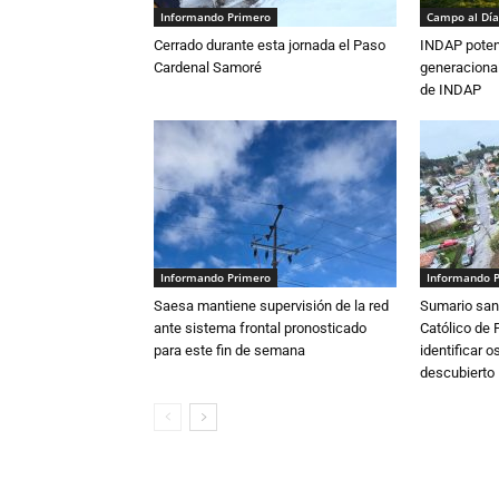
Informando Primero
Campo al Día
Cerrado durante esta jornada el Paso
INDAP poten
Cardenal Samoré
generacional
de INDAP
Informando Primero
Informando 
Saesa mantiene supervisión de la red
Sumario sani
ante sistema frontal pronosticado
Católico de 
para este fin de semana
identificar 
descubierto