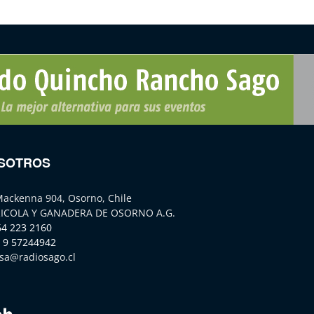
SOTROS
Mackenna 904, Osorno, Chile
ICOLA Y GANADERA DE OSORNO A.G.
64 223 2160
 9 57244942
sa@radiosago.cl