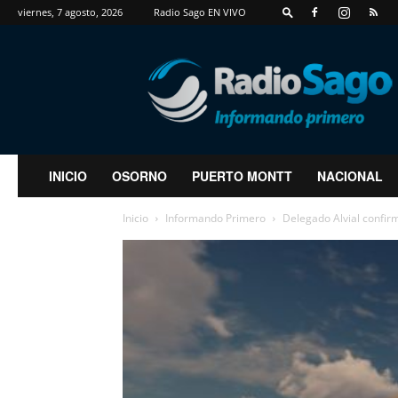
viernes, 7 agosto, 2026
Radio Sago EN VIVO
RadioSago
INICIO
OSORNO
PUERTO MONTT
NACIONAL
Inicio
Informando Primero
Delegado Alvial confirm