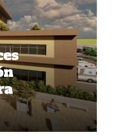
ces
ón
ra