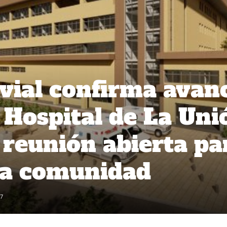
vial confirma avan
l Hospital de La Uni
 reunión abierta pa
la comunidad
7