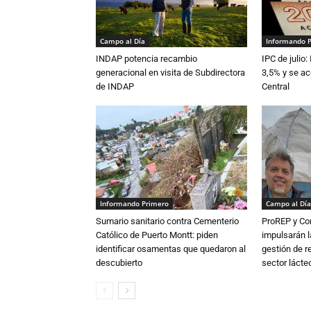
Campo al Día
Informando 
INDAP potencia recambio
IPC de julio:
generacional en visita de Subdirectora
3,5% y se ac
de INDAP
Central
Informando Primero
Campo al Día
Sumario sanitario contra Cementerio
ProREP y Co
Católico de Puerto Montt: piden
impulsarán l
identificar osamentas que quedaron al
gestión de r
descubierto
sector lácte