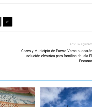
disminuir
el
volumen.
Artículo siguiente
Cores y Municipio de Puerto Varas buscarán
solución eléctrica para familias de Isla El
Encanto