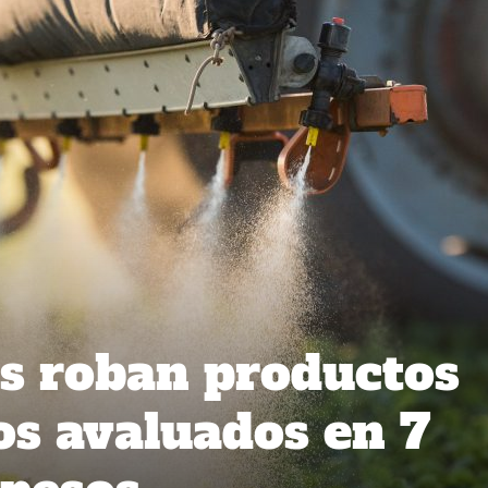
s roban productos
s avaluados en 7