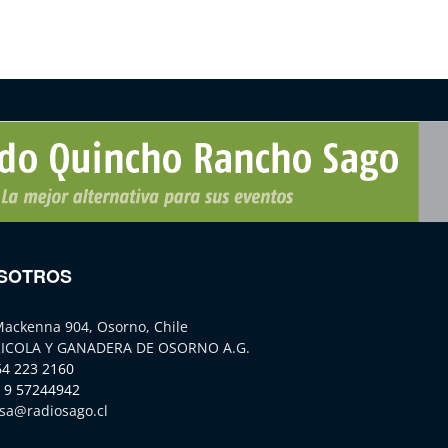
SOTROS
Mackenna 904, Osorno, Chile
ICOLA Y GANADERA DE OSORNO A.G.
64 223 2160
 9 57244942
sa@radiosago.cl