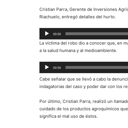
Cristian Parra, Gerente de Inversiones Agríc
Riachuelo, entregó detalles del hurto.
Reproductor
00:00
de
La víctima del robo dio a conocer que, en 
audio
a la salud humana y al medioambiente.
Reproductor
00:00
de
Cabe señalar que se llevó a cabo la denunci
audio
indagatorias del caso y poder dar con los r
Por último, Cristian Parra, realizó un llamad
cuidado de los productos agroquímicos que s
significa el mal uso de éstos.