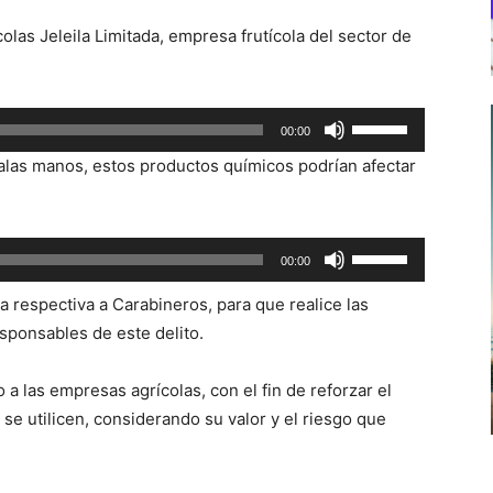
olas Jeleila Limitada, empresa frutícola del sector de
Utiliza
00:00
las
malas manos, estos productos químicos podrían afectar
teclas
de
flecha
Utiliza
00:00
arriba/abajo
las
para
a respectiva a Carabineros, para que realice las
teclas
aumentar
esponsables de este delito.
de
o
flecha
disminuir
o a las empresas agrícolas, con el fin de reforzar el
arriba/abajo
el
e utilicen, considerando su valor y el riesgo que
para
volumen.
aumentar
o