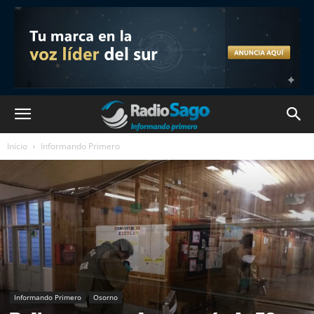
Inicio
Informando Primero
Informando Primero
Osorno