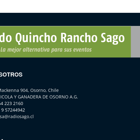
SOTROS
Mackenna 904, Osorno, Chile
ICOLA Y GANADERA DE OSORNO A.G.
64 223 2160
 9 57244942
sa@radiosago.cl