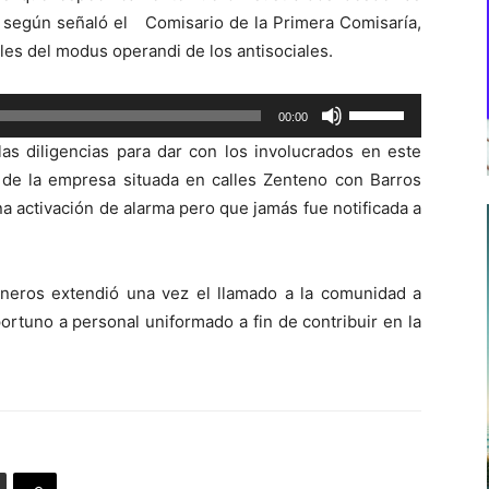
o, según señaló el Comisario de la Primera Comisaría,
les del modus operandi de los antisociales.
Utiliza
00:00
las
as diligencias para dar con los involucrados en este
teclas
nas de la empresa situada en calles Zenteno con Barros
de
a activación de alarma pero que jamás fue notificada a
flecha
arriba/abajo
para
neros extendió una vez el llamado a la comunidad a
aumentar
portuno a personal uniformado a fin de contribuir en la
o
disminuir
el
volumen.