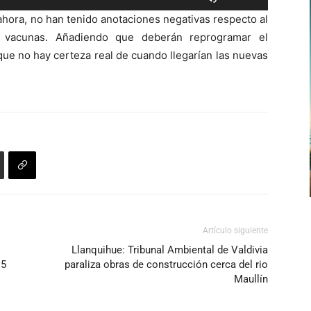
las
aumentar
ahora, no han tenido anotaciones negativas respecto al
teclas
o
de vacunas. Añadiendo que deberán reprogramar el
de
disminuir
que no hay certeza real de cuando llegarían las nuevas
flecha
el
arriba/abajo
volumen.
para
aumentar
o
disminuir
el
volumen.
Artículo siguiente
Llanquihue: Tribunal Ambiental de Valdivia
15
paraliza obras de construcción cerca del rio
Maullín