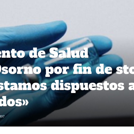
to de Salud
sorno por fin de st
stamos dispuestos 
ados»
497