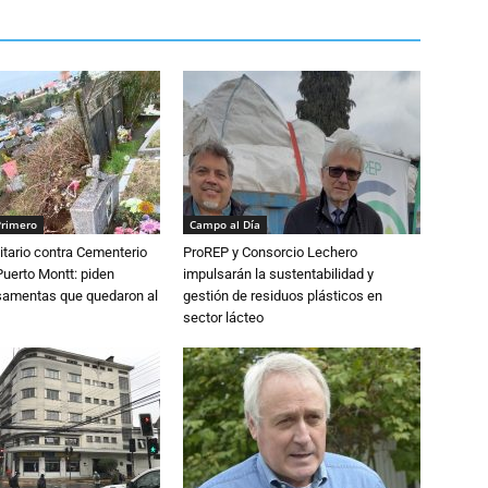
Primero
Campo al Día
tario contra Cementerio
ProREP y Consorcio Lechero
Puerto Montt: piden
impulsarán la sustentabilidad y
osamentas que quedaron al
gestión de residuos plásticos en
sector lácteo