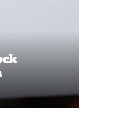
ock
a