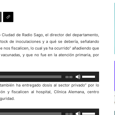
 Ciudad de Radio Sago, el director del departamento,
 stock de inoculaciones y a qué se debería, señalando
 nos fiscalicen, lo cual ya ha ocurrido” añadiendo que
vacunadas, y que no fue en la atención primaria, por
Utiliza
00:00
las
también ha entregado dosis al sector privado” por lo
teclas
ón y fiscalicen al hospital, Clínica Alemana, centro
de
guridad.
flecha
arriba/abajo
Utiliza
00:00
para