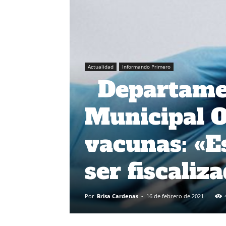
Actualidad
Informando Primero
Departamen
Municipal O
vacunas: «E
ser fiscaliz
Por
Brisa Cardenas
-
16 de febrero de 2021