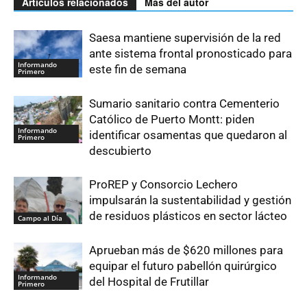
Artículos relacionados
Más del autor
Saesa mantiene supervisión de la red
ante sistema frontal pronosticado para
Informando
este fin de semana
Primero
Sumario sanitario contra Cementerio
Católico de Puerto Montt: piden
Informando
identificar osamentas que quedaron al
Primero
descubierto
ProREP y Consorcio Lechero
impulsarán la sustentabilidad y gestión
de residuos plásticos en sector lácteo
Campo al Día
Aprueban más de $620 millones para
equipar el futuro pabellón quirúrgico
Informando
del Hospital de Frutillar
Primero