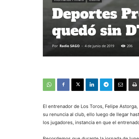
Deportes Pr
quedó sin 
Por
Radio SAGO
-
4 de junio de 2019
206
El entrenador de Los Toros, Felipe Astorga,
su renuncia al club, ello luego de llegar has
los jugadores, instancia en que el entrenad
Recordemos que durante la jornada de lunes