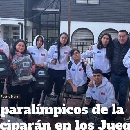
Puerto Montt
 paralímpicos de la
iciparán en los Jue