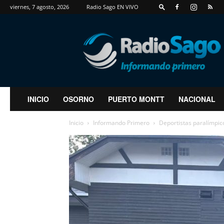
viernes, 7 agosto, 2026
Radio Sago EN VIVO
RadioSago
INICIO
OSORNO
PUERTO MONTT
NACIONAL
Inicio
Informando Primero
Deportistas paralímpico