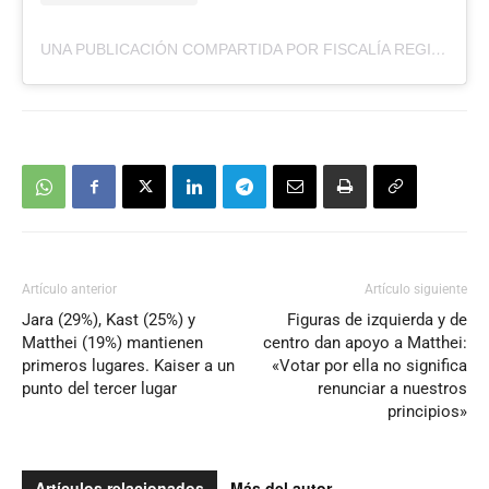
UNA PUBLICACIÓN COMPARTIDA POR FISCALÍA REGIONAL DE LOS LAGOS (@FISCALIAREGIONALDELOSLAGOS)
Artículo anterior
Artículo siguiente
Jara (29%), Kast (25%) y
Figuras de izquierda y de
Matthei (19%) mantienen
centro dan apoyo a Matthei:
primeros lugares. Kaiser a un
«Votar por ella no significa
punto del tercer lugar
renunciar a nuestros
principios»
Artículos relacionados
Más del autor