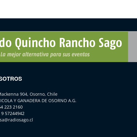
SOTROS
Mackenna 904, Osorno, Chile
ICOLA Y GANADERA DE OSORNO A.G.
64 223 2160
 9 57244942
sa@radiosago.cl