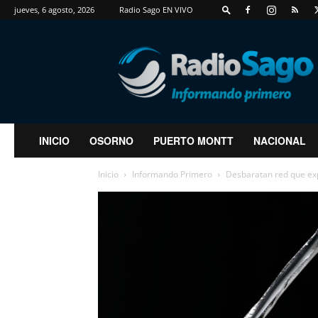
jueves, 6 agosto, 2026
Radio Sago EN VIVO
RadioSago
INICIO
OSORNO
PUERTO MONTT
NACIONAL
Inicio
Informando Primero
Desbaratan red que exp