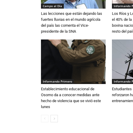
Campo al Día
Informando 
Las lecciones que están dejando las
Los Ríos y 
fuertes lluvias en el mundo agrícola
el 40% de la
del país las comenta el Vice-
bovina nacio
presidente de la SNA
resto del paí
Informando Primero
Informando 
Establecimiento educacional de
Estudiantes 
Osorno da a conocer medidas ante
reforzaron h
hecho de violencia que se vivió este
entrenamien
lunes