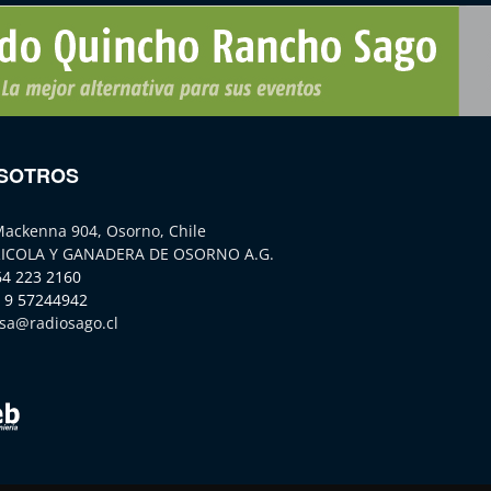
SOTROS
Mackenna 904, Osorno, Chile
ICOLA Y GANADERA DE OSORNO A.G.
64 223 2160
 9 57244942
sa@radiosago.cl