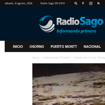
sábado, 8 agosto, 2026
Radio Sago EN VIVO
RadioSago
INICIO
OSORNO
PUERTO MONTT
NACIONAL
Inicio
Informando Primero
Desborde río Lía: Senap