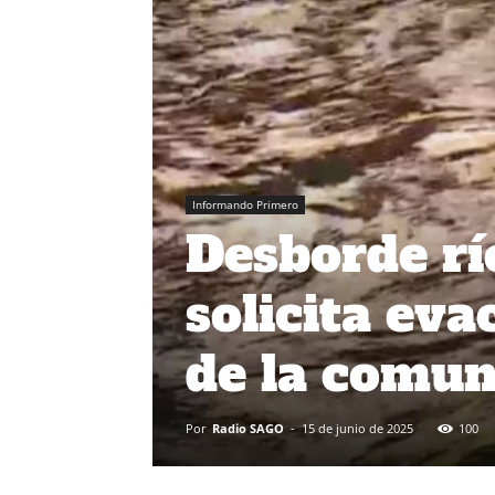
Informando Primero
Desborde rí
solicita eva
de la comun
Por
Radio SAGO
-
15 de junio de 2025
100