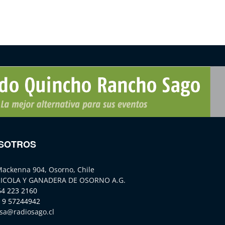
SOTROS
Mackenna 904, Osorno, Chile
ICOLA Y GANADERA DE OSORNO A.G.
64 223 2160
 9 57244942
sa@radiosago.cl