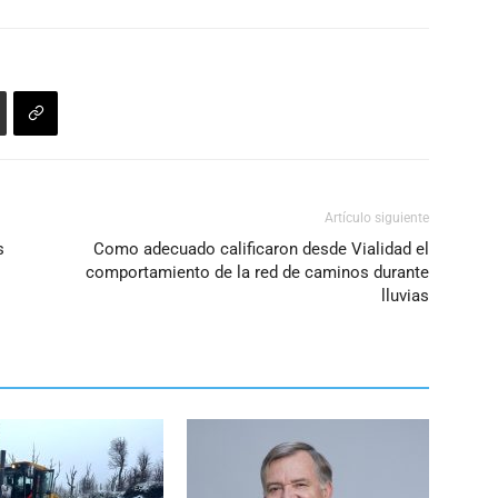
o
disminuir
el
volumen.
Artículo siguiente
s
Como adecuado calificaron desde Vialidad el
comportamiento de la red de caminos durante
lluvias