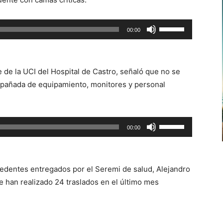
Utiliza
00:00
las
teclas
de
e de la UCI del Hospital de Castro, señaló que no se
flecha
compañada de equipamiento, monitores y personal
arriba/abajo
para
aumentar
Utiliza
00:00
o
las
disminuir
teclas
el
de
volumen.
edentes entregados por el Seremi de salud, Alejandro
flecha
se han realizado 24 traslados en el último mes
arriba/abajo
para
aumentar