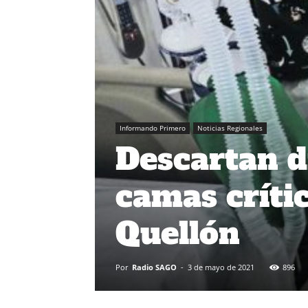
Informando Primero
Noticias Regionales
Descartan d
camas crític
Quellón
Por
Radio SAGO
-
3 de mayo de 2021
896