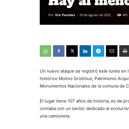
Hay al meno
Por
Eric Paredes
-
29 de agosto de 2022
491
Un nuevo ataque se registró este lunes en l
histórico Molino Grollmus, Patrimonio Arqu
Monumentos Nacionales de la comuna de Co
El lugar tiene 107 años de historia, es de p
contaba con un sector dedicado al ecoturis
una camioneta.