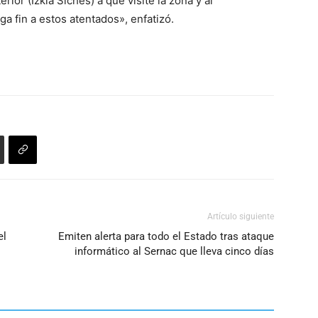
rior (Izkia Siches) a que visite la zona y al
 fin a estos atentados», enfatizó.
Artículo siguiente
el
Emiten alerta para todo el Estado tras ataque
informático al Sernac que lleva cinco días