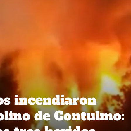
s incendiaron
olino de Contulmo: