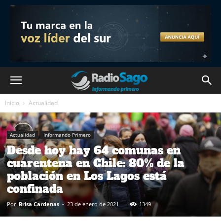
Inicio
Actualidad
Actualidad
Informando Primero
Desde hoy hay 64 comunas en
cuarentena en Chile: 80% de la
población en Los Lagos está
confinada
Por
Brisa Cardenas
-
23 de enero de 2021
1349