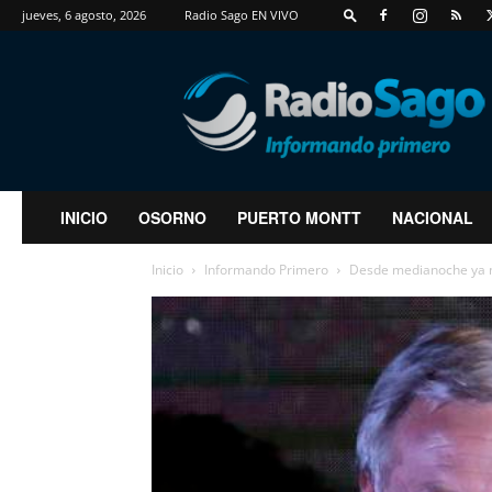
jueves, 6 agosto, 2026
Radio Sago EN VIVO
RadioSago
INICIO
OSORNO
PUERTO MONTT
NACIONAL
Inicio
Informando Primero
Desde medianoche ya no