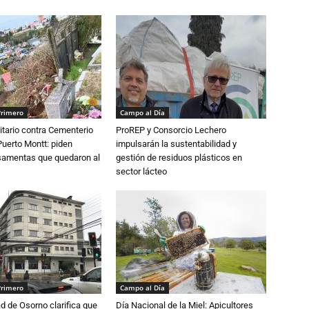
Primero
Campo al Día
tario contra Cementerio
ProREP y Consorcio Lechero
Puerto Montt: piden
impulsarán la sustentabilidad y
osamentas que quedaron al
gestión de residuos plásticos en
sector lácteo
Primero
Campo al Día
d de Osorno clarifica que
Día Nacional de la Miel: Apicultores