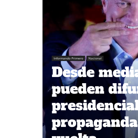
Informando Primero
Nacional
Desde medi
pueden difu
presidencia
propaganda 