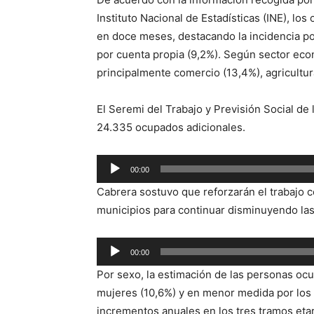
Instituto Nacional de Estadísticas (INE), lo
en doce meses, destacando la incidencia pos
por cuenta propia (9,2%). Según sector econ
principalmente comercio (13,4%), agricultur
El Seremi del Trabajo y Previsión Social de
24.335 ocupados adicionales.
Reproductor
00:00
de
Cabrera sostuvo que reforzarán el trabajo co
audio
municipios para continuar disminuyendo las
Reproductor
00:00
de
Por sexo, la estimación de las personas oc
audio
mujeres (10,6%) y en menor medida por los 
incrementos anuales en los tres tramos eta