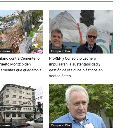
Primero
Campo al Día
tario contra Cementerio
ProREP y Consorcio Lechero
Puerto Montt: piden
impulsarán la sustentabilidad y
osamentas que quedaron al
gestión de residuos plásticos en
sector lácteo
Primero
Campo al Día