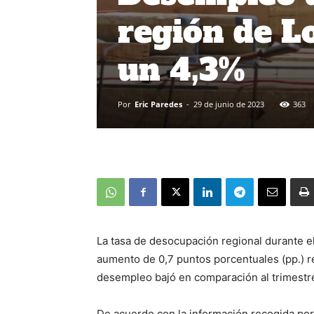
región de L
un 4,3%
Por
Eric Paredes
-
29 de junio de 2023
363
La tasa de desocupación regional durante e
aumento de 0,7 puntos porcentuales (pp.) res
desempleo bajó en comparación al trimestre
De acuerdo con la información recogida por