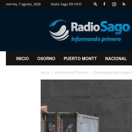
viernes, 7 agosto, 2026
Radio Sago EN VIVO
RadioSago
INICIO
OSORNO
PUERTO MONTT
NACIONAL
Inicio
Informando Primero
Desempleo disminuye e