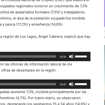
s ocupados regionales tuvieron un crecimiento de 7,0%
itiva de asalariados formales (7,5%) y trabajadores
ómico, el alza de la población ocupada fue incidida
a y pesca (17,2%) y enseñanza (14,8%).
 la región de Los Lagos, Ángel Cabrera, explicó que hay
Utiliza
00:00
las
n las oficinas de información laboral de los
teclas
 cifras de desempleo en la región.
de
flecha
Utiliza
00:00
arriba/abajo
las
para
upadas aumentó 7,0%, incidida principalmente por las
teclas
aumentar
hombres (4,7%). Por tramo etario, se observaron
de
o
rios, destacando los segmentos 15 a 34 años (14,6%) y