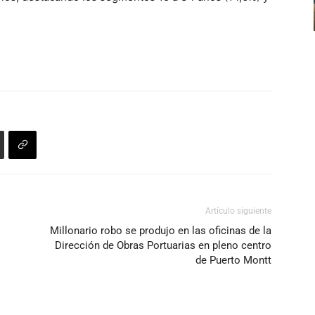
flecha
disminuir
arriba/abajo
el
para
volumen.
aumentar
o
disminuir
el
volumen.
Artículo siguiente
Millonario robo se produjo en las oficinas de la
Dirección de Obras Portuarias en pleno centro
de Puerto Montt