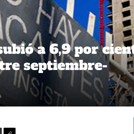
ubió a 6,9 por cien
stre septiembre-
5