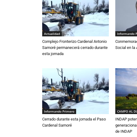
Actualidad
Informando 
Complejo Fronterizo Cardenal Antonio
Conmemoraci
Samoré permanecerá cerrado durante
Social en l
esta jornada
Informando Primero
CAMPO AL D
Cerrado durante esta jornada el Paso
INDAP poten
Cardenal Samoré
generacional
de INDAP