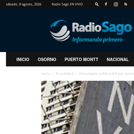
sábado, 8 agosto, 2026
Radio Sago EN VIVO
RadioSago
INICIO
OSORNO
PUERTO MONTT
NACIONAL
Inicio
Actualidad
Desempleo subió a 6,9 por cient