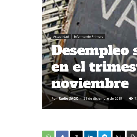
Actualidad
Informando Primero
Desempleo s
en el trime
noviembre
Por
Radio SAGO
-
31 de diciembre de 2019
7