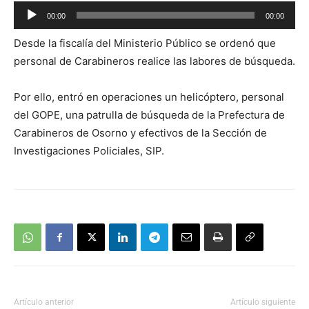
Reproductor
00:00
00:00
de
Desde la fiscalía del Ministerio Público se ordenó que
audio
personal de Carabineros realice las labores de búsqueda.
Por ello, entró en operaciones un helicóptero, personal
del GOPE, una patrulla de búsqueda de la Prefectura de
Carabineros de Osorno y efectivos de la Sección de
Investigaciones Policiales, SIP.
Artículo anterior
Artículo siguiente