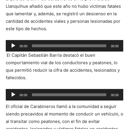
audio
Llanquihue añadió que este año no hubo víctimas fatales
que lamentar y, además, se registró un descenso en la
cantidad de accidentes viales y personas lesionadas por
este tipo de hechos.
Reproductor
00:00
00:00
de
El Capitán Sebastián Barría destacó el buen
audio
comportamiento vial de los conductores y peatones, lo
que permitió reducir la cifra de accidentes, lesionados y
fallecidos.
Reproductor
00:00
00:00
de
El oficial de Carabineros llamó a la comunidad a seguir
audio
siendo precavidos al momento de conducir un vehículo, o
al transitar como peatones, con el fin de evitar
accidentes, lesionados y víctimas fatales en accidentes