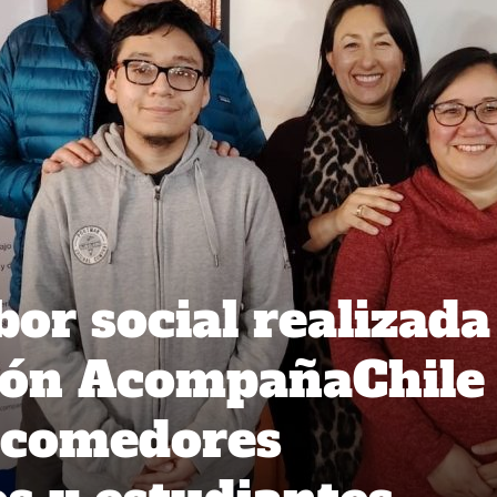
or social realizada
ión AcompañaChile
 comedores