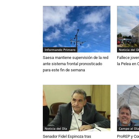
Informando Primero
Noticia del D
Saesa mantiene supervisión de la red
Fallece jove
ante sistema frontal pronosticado
la Pelea en 
para este fin de semana
Noticia del Día
Campo al Día
Senador Fidel Espinoza tras
ProREP y Co