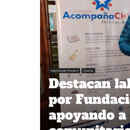
Informando Primero
Osorno
Destacan lab
por Fundac
apoyando a