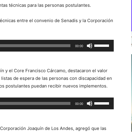
ntas técnicas para las personas postulantes.
 técnicas entre el convenio de Senadis y la Corporación
Utiliza
00:00
las
teclas
de
pín y el Core Francisco Cárcamo, destacaron el valor
flecha
 listas de espera de las personas con discapacidad en
arriba/abajo
os postulantes puedan recibir nuevos implementos.
para
aumentar
Utiliza
00:00
o
las
disminuir
teclas
el
de
volumen.
 Corporación Joaquín de Los Andes, agregó que las
flecha