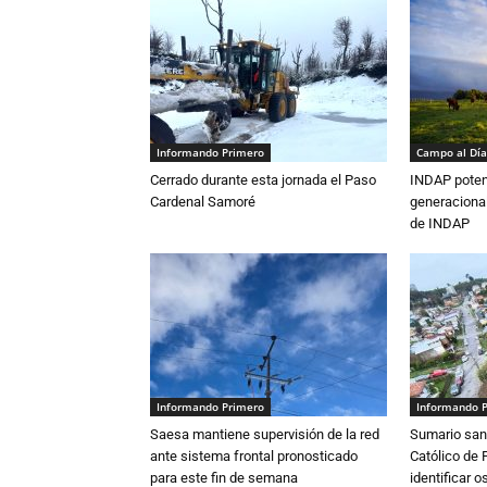
Informando Primero
Campo al Día
Cerrado durante esta jornada el Paso
INDAP poten
Cardenal Samoré
generacional
de INDAP
Informando Primero
Informando 
Saesa mantiene supervisión de la red
Sumario sani
ante sistema frontal pronosticado
Católico de 
para este fin de semana
identificar 