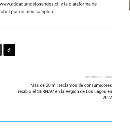
www.atjoaquíndelosandes.cl, y la plataforma de
arriba/abajo
e abril por un mes completo.
para
aumentar
o
disminuir
el
volumen.
Artículo siguiente
Más de 20 mil reclamos de consumidores
recibió el SERNAC en la Región de Los Lagos en
2022