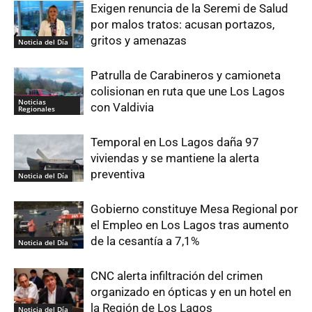
Exigen renuncia de la Seremi de Salud
por malos tratos: acusan portazos,
gritos y amenazas
Noticia del Día
Patrulla de Carabineros y camioneta
colisionan en ruta que une Los Lagos
Noticias
con Valdivia
Regionales
Temporal en Los Lagos daña 97
viviendas y se mantiene la alerta
preventiva
Noticia del Día
Gobierno constituye Mesa Regional por
el Empleo en Los Lagos tras aumento
de la cesantía a 7,1%
Noticia del Día
CNC alerta infiltración del crimen
organizado en ópticas y en un hotel en
la Región de Los Lagos
Noticia del Día