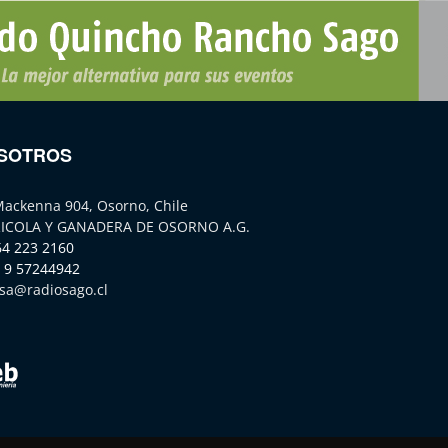
SOTROS
Mackenna 904, Osorno, Chile
ICOLA Y GANADERA DE OSORNO A.G.
64 223 2160
 9 57244942
sa@radiosago.cl