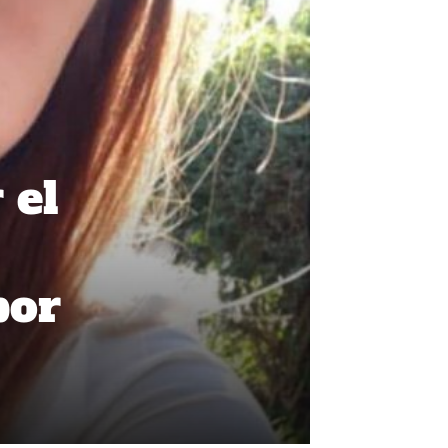
 el
por