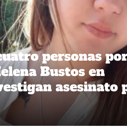
cuatro personas por
elena Bustos en
vestigan asesinato 