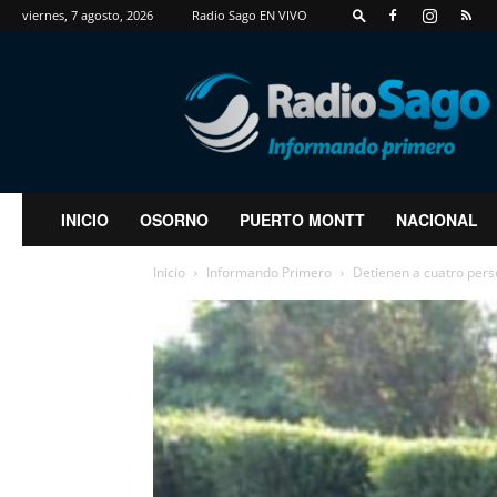
viernes, 7 agosto, 2026
Radio Sago EN VIVO
RadioSago
INICIO
OSORNO
PUERTO MONTT
NACIONAL
Inicio
Informando Primero
Detienen a cuatro perso