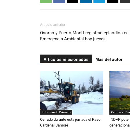
Artículo anterior
Osorno y Puerto Montt registran episodios de
Emergencia Ambiental hoy jueves
Artículos relacionados
Más del autor
Informando Primero
Campo al Día
Cerrado durante esta jornada el Paso
INDAP poten
Cardenal Samoré
generacional