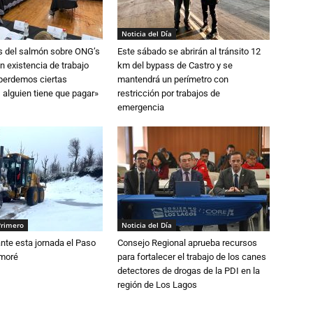
Noticia del Día
s del salmón sobre ONG’s
Este sábado se abrirán al tránsito 12
n existencia de trabajo
km del bypass de Castro y se
 perdemos ciertas
mantendrá un perímetro con
 alguien tiene que pagar»
restricción por trabajos de
emergencia
Primero
Noticia del Día
nte esta jornada el Paso
Consejo Regional aprueba recursos
amoré
para fortalecer el trabajo de los canes
detectores de drogas de la PDI en la
región de Los Lagos