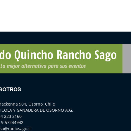
SOTROS
Mackenna 904, Osorno, Chile
ICOLA Y GANADERA DE OSORNO A.G.
64 223 2160
 9 57244942
sa@radiosago.cl