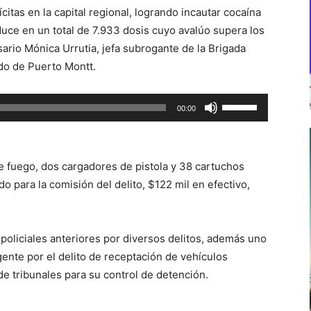
citas en la capital regional, logrando incautar cocaína
aduce en un total de 7.933 dosis cuyo avalúo supera los
sario Mónica Urrutia, jefa subrogante de la Brigada
do de Puerto Montt.
Utiliza
00:00
las
teclas
de
 fuego, dos cargadores de pistola y 38 cartuchos
flecha
o para la comisión del delito, $122 mil en efectivo,
arriba/abajo
para
aumentar
liciales anteriores por diversos delitos, además uno
o
gente por el delito de receptación de vehículos
disminuir
e tribunales para su control de detención.
el
volumen.