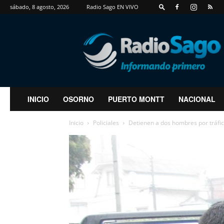
sábado, 8 agosto, 2026
Radio Sago EN VIVO
RadioSago
INICIO
OSORNO
PUERTO MONTT
NACIONAL
Inicio
Policiales
Detienen a dos hombres por tráfic