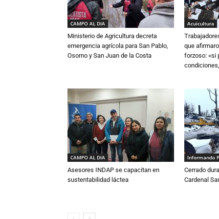
CAMPO AL DIA
Acuicultura
Ministerio de Agricultura decreta
Trabajadore
emergencia agrícola para San Pablo,
que afirmaro
Osorno y San Juan de la Costa
forzoso: «si
condiciones,
CAMPO AL DIA
Informando 
Asesores INDAP se capacitan en
Cerrado dura
sustentabilidad láctea
Cardenal S