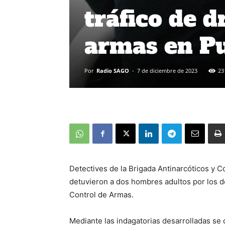
tráfico de d
armas en P
Por
Radio SAGO
-
7 de diciembre de 2023
23
Detectives de la Brigada Antinarcóticos y 
detuvieron a dos hombres adultos por los del
Control de Armas.
Mediante las indagatorias desarrolladas se