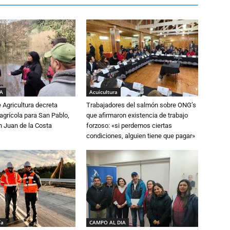
IA
Acuicultura
e Agricultura decreta
Trabajadores del salmón sobre ONG’s
grícola para San Pablo,
que afirmaron existencia de trabajo
n Juan de la Costa
forzoso: «si perdemos ciertas
condiciones, alguien tiene que pagar»
ía
CAMPO AL DIA