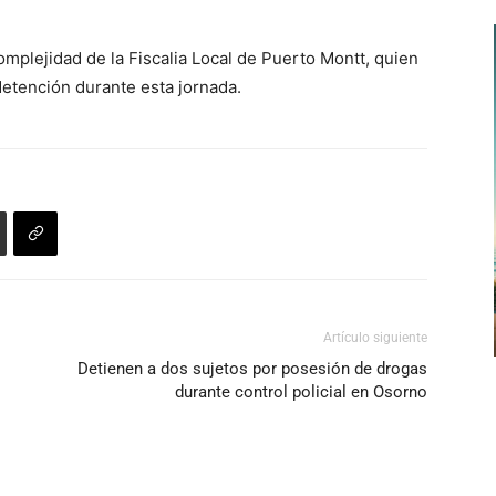
teclas
de
Complejidad de la Fiscalia Local de Puerto Montt, quien
flecha
detención durante esta jornada.
arriba/abajo
para
aumentar
o
disminuir
el
volumen.
Artículo siguiente
Detienen a dos sujetos por posesión de drogas
durante control policial en Osorno