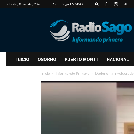
sábado, 8 agosto, 2026
Radio Sago EN VIVO
RadioSago
INICIO
OSORNO
PUERTO MONTT
NACIONAL
Inicio
Informando Primero
Detienen a involucrado 