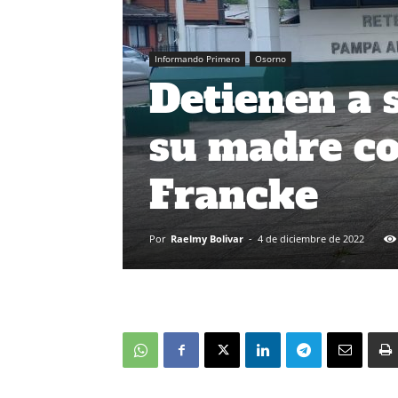
Informando Primero
Osorno
Detienen a 
su madre co
Francke
Por
Raelmy Bolivar
-
4 de diciembre de 2022