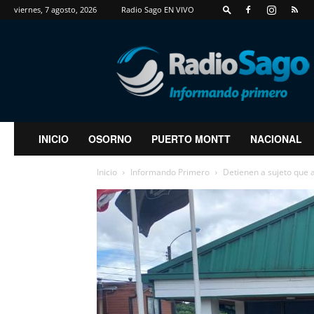
viernes, 7 agosto, 2026
Radio Sago EN VIVO
RadioSago
INICIO
OSORNO
PUERTO MONTT
NACIONAL
Inicio
Informando Primero
Detienen a sujeto que 