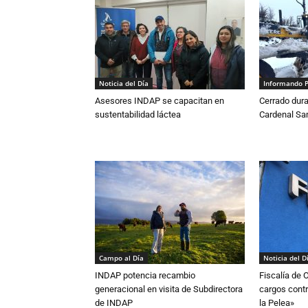
Noticia del Día
Informando 
Asesores INDAP se capacitan en
Cerrado dura
sustentabilidad láctea
Cardenal S
Campo al Día
Noticia del D
INDAP potencia recambio
Fiscalía de 
generacional en visita de Subdirectora
cargos contr
de INDAP
la Pelea»