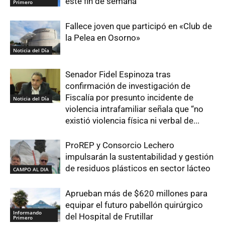
este fin de semana
Primero
Fallece joven que participó en «Club de
la Pelea en Osorno»
Noticia del Día
Senador Fidel Espinoza tras
confirmación de investigación de
Fiscalía por presunto incidente de
Noticia del Día
violencia intrafamiliar señala que “no
existió violencia física ni verbal de...
ProREP y Consorcio Lechero
impulsarán la sustentabilidad y gestión
de residuos plásticos en sector lácteo
CAMPO AL DIA
Aprueban más de $620 millones para
equipar el futuro pabellón quirúrgico
Informando
del Hospital de Frutillar
Primero