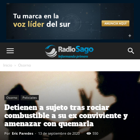
Inicio
Osorno
Osorno
Policiales
Detienen a sujeto tras rociar
combustible a su ex conviviente y
amenazar con quemarla
Por
Eric Paredes
-
13 de septiembre de 2020
550