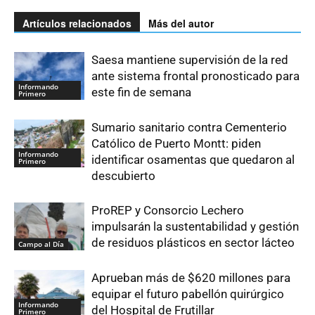
Artículos relacionados
Más del autor
Saesa mantiene supervisión de la red
ante sistema frontal pronosticado para
Informando
este fin de semana
Primero
Sumario sanitario contra Cementerio
Católico de Puerto Montt: piden
Informando
identificar osamentas que quedaron al
Primero
descubierto
ProREP y Consorcio Lechero
impulsarán la sustentabilidad y gestión
de residuos plásticos en sector lácteo
Campo al Día
Aprueban más de $620 millones para
equipar el futuro pabellón quirúrgico
Informando
del Hospital de Frutillar
Primero