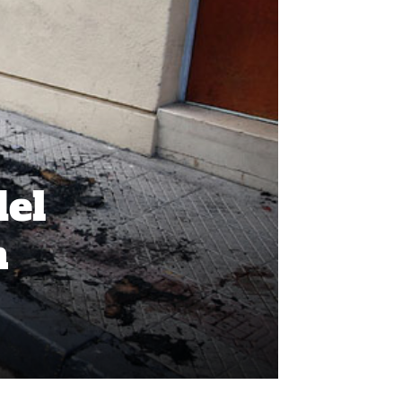
del
n