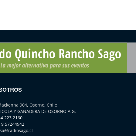
SOTROS
Mackenna 904, Osorno, Chile
ICOLA Y GANADERA DE OSORNO A.G.
64 223 2160
 9 57244942
sa@radiosago.cl