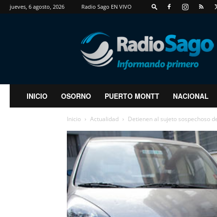
jueves, 6 agosto, 2026
Radio Sago EN VIVO
RadioSago
INICIO
OSORNO
PUERTO MONTT
NACIONAL
Inicio
Actualidad
Detienen al sujeto sospechoso d