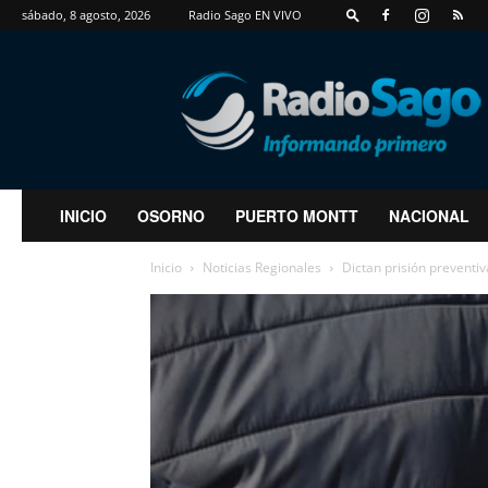
sábado, 8 agosto, 2026
Radio Sago EN VIVO
RadioSago
INICIO
OSORNO
PUERTO MONTT
NACIONAL
Inicio
Noticias Regionales
Dictan prisión preventiv