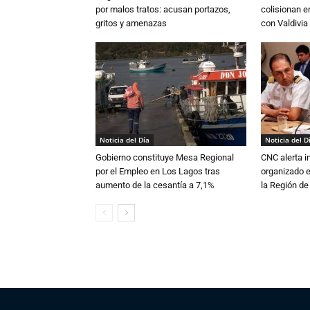
por malos tratos: acusan portazos,
colisionan e
gritos y amenazas
con Valdivia
Noticia del Día
Noticia del D
Gobierno constituye Mesa Regional
CNC alerta in
por el Empleo en Los Lagos tras
organizado e
aumento de la cesantía a 7,1%
la Región d