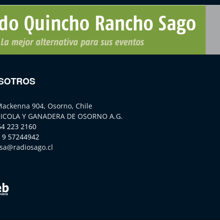
SOTROS
Mackenna 904, Osorno, Chile
ICOLA Y GANADERA DE OSORNO A.G.
64 223 2160
 9 57244942
sa@radiosago.cl