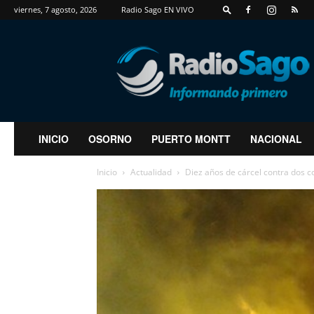
viernes, 7 agosto, 2026
Radio Sago EN VIVO
RadioSago
INICIO
OSORNO
PUERTO MONTT
NACIONAL
Inicio
Actualidad
Diez años de cárcel contra dos c