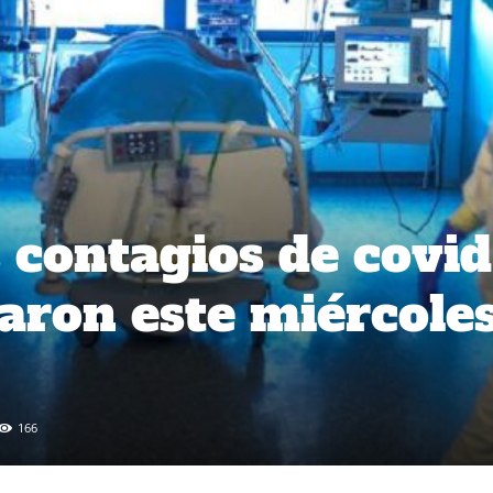
 contagios de covid
taron este miércole
166