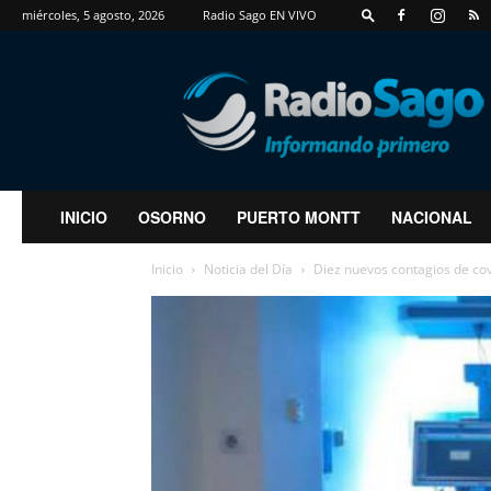
miércoles, 5 agosto, 2026
Radio Sago EN VIVO
RadioSago
INICIO
OSORNO
PUERTO MONTT
NACIONAL
Inicio
Noticia del Día
Diez nuevos contagios de cov