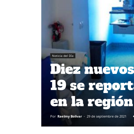
Noticia del Día
Diez nuevos
19 se repor
en la región
Por
Raelmy Bolivar
-
29 de septiembre de 2021