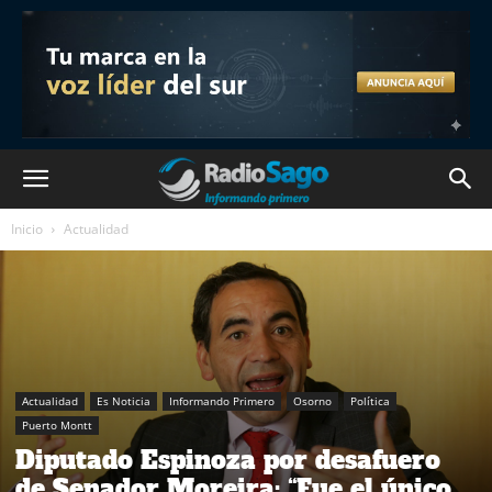
Inicio
Actualidad
Actualidad
Es Noticia
Informando Primero
Osorno
Política
Puerto Montt
Diputado Espinoza por desafuero
de Senador Moreira: “Fue el único