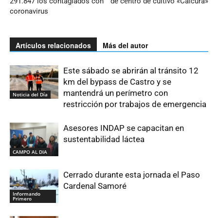
291.847 los contagiados con
de centro de cultivo «Caicura»
coronavirus
Artículos relacionados
Más del autor
Este sábado se abrirán al tránsito 12
km del bypass de Castro y se
mantendrá un perímetro con
Noticia del Día
restricción por trabajos de emergencia
Asesores INDAP se capacitan en
sustentabilidad láctea
CAMPO AL DIA
Cerrado durante esta jornada el Paso
Cardenal Samoré
Informando
Primero