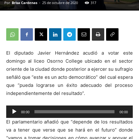
Por
Brisa Cardenas
-
25 de octubre de 2020
317
El diputado Javier Hernández acudió a votar este
domingo al liceo Osorno College ubicado en el sector
oriente de la ciudad donde posterior a ejercer su sufragio
señáló que “este es un acto democrático” del cual espera
que “pueda lograrse un éxito adecuado del proceso
independientemente del resultado”.
00:00
00:00
Reproductor
El parlamentario añadió que “depende de los resultados
de
va a tener que verse que se hará en el futuro” donde
audio
“vamos a tomar decisiones en cómo avanzar y apoyar el