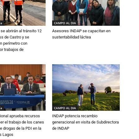
ía
CAMPO AL DIA
se abrirán al tránsito 12
Asesores INDAP se capacitan en
s de Castro y se
sustentabilidad láctea
n perímetro con
or trabajos de
ía
CAMPO AL DIA
ional aprueba recursos
INDAP potencia recambio
er el trabajo de los canes
generacional en visita de Subdirectora
e drogas de la PDI en la
de INDAP
os Lagos