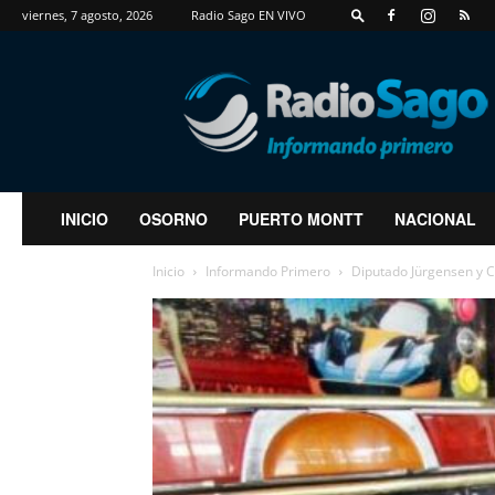
viernes, 7 agosto, 2026
Radio Sago EN VIVO
RadioSago
INICIO
OSORNO
PUERTO MONTT
NACIONAL
Inicio
Informando Primero
Diputado Jürgensen y C