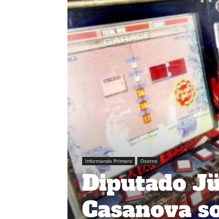
Informando Primero
Osorno
Diputado Jü
Casanova so