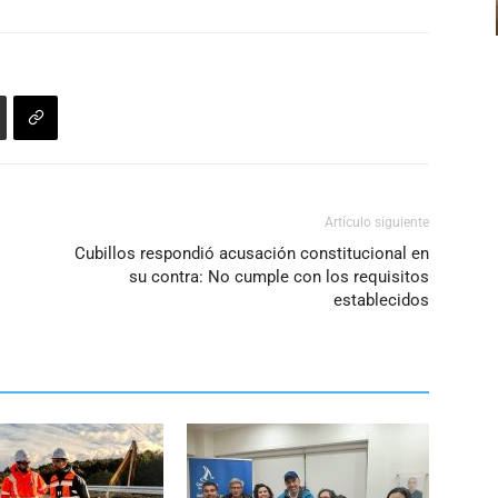
flecha
volumen.
arriba/abajo
para
aumentar
o
disminuir
el
volumen.
Artículo siguiente
Cubillos respondió acusación constitucional en
su contra: No cumple con los requisitos
establecidos