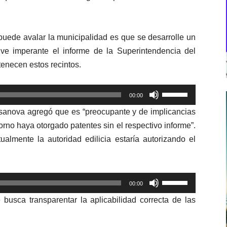
puede avalar la municipalidad es que se desarrolle un
elve imperante el informe de la Superintendencia del
tenecen estos recintos.
Utiliza
00:00
las
asanova agregó que es “preocupante y de implicancias
teclas
no haya otorgado patentes sin el respectivo informe”.
de
almente la autoridad edilicia estaría autorizando el
flecha
arriba/abajo
para
Utiliza
aumentar
00:00
las
o
busca transparentar la aplicabilidad correcta de las
teclas
disminuir
de
el