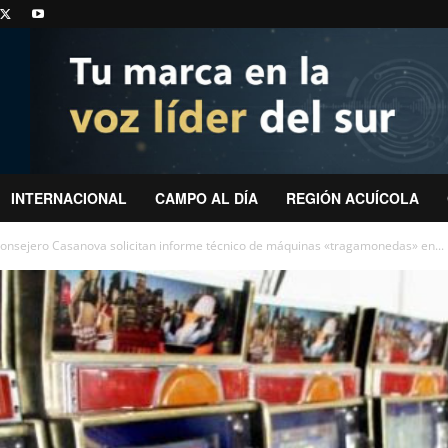
INTERNACIONAL
CAMPO AL DÍA
REGIÓN ACUÍCOLA
onsejero Casanova solicitan informe técnico de máquinas «tragamonedas» en...