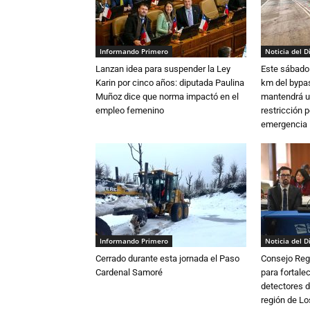
Informando Primero
Noticia del D
Lanzan idea para suspender la Ley
Este sábado 
Karin por cinco años: diputada Paulina
km del bypas
Muñoz dice que norma impactó en el
mantendrá u
empleo femenino
restricción p
emergencia
Informando Primero
Noticia del D
Cerrado durante esta jornada el Paso
Consejo Reg
Cardenal Samoré
para fortalec
detectores d
región de L