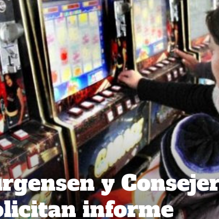
rgensen y Conseje
licitan informe