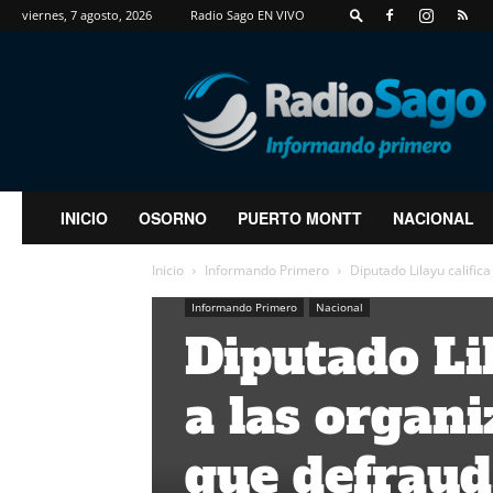
viernes, 7 agosto, 2026
Radio Sago EN VIVO
RadioSago
INICIO
OSORNO
PUERTO MONTT
NACIONAL
Inicio
Informando Primero
Diputado Lilayu calific
Informando Primero
Nacional
Diputado Lil
a las organi
que defraud