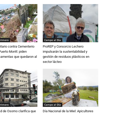
Primero
Campo al Día
tario contra Cementerio
ProREP y Consorcio Lechero
Puerto Montt: piden
impulsarán la sustentabilidad y
osamentas que quedaron al
gestión de residuos plásticos en
sector lácteo
Primero
Campo al Día
d de Osorno clarifica que
Día Nacional de la Miel: Apicultores