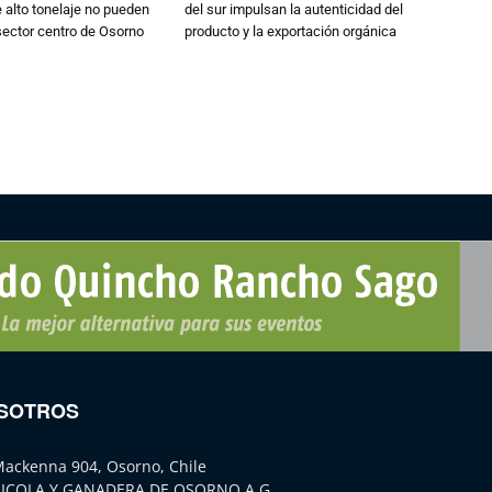
alto tonelaje no pueden
del sur impulsan la autenticidad del
 sector centro de Osorno
producto y la exportación orgánica
SOTROS
Mackenna 904, Osorno, Chile
ICOLA Y GANADERA DE OSORNO A.G.