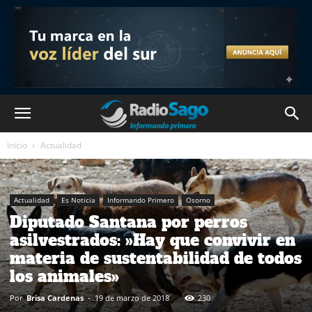
Inicio
Actualidad
Actualidad
Es Noticia
Informando Primero
Osorno
Diputado Santana por perros
asilvestrados: »Hay que convivir en
materia de sustentabilidad de todos
los animales»
Por
Brisa Cardenas
-
19 de marzo de 2018
230