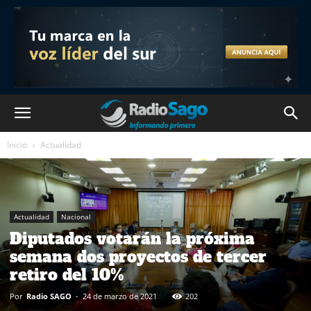
Inicio
Actualidad
Actualidad
Nacional
Diputados votarán la próxima
semana dos proyectos de tercer
retiro del 10%
Por
Radio SAGO
-
24 de marzo de 2021
202