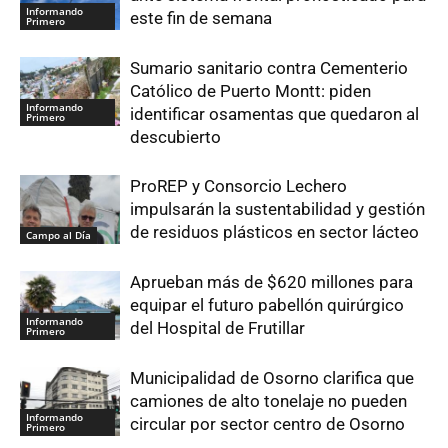
Informando
este fin de semana
Primero
Sumario sanitario contra Cementerio
Católico de Puerto Montt: piden
Informando
identificar osamentas que quedaron al
Primero
descubierto
ProREP y Consorcio Lechero
impulsarán la sustentabilidad y gestión
de residuos plásticos en sector lácteo
Campo al Día
Aprueban más de $620 millones para
equipar el futuro pabellón quirúrgico
Informando
del Hospital de Frutillar
Primero
Municipalidad de Osorno clarifica que
camiones de alto tonelaje no pueden
Informando
circular por sector centro de Osorno
Primero